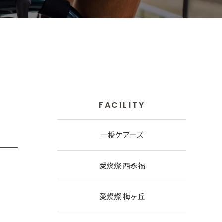
FACILITY
一橋ケアーズ
愛燦燦 西永福
愛燦燦 梅ヶ丘