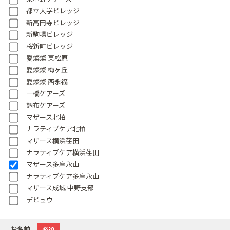
都立大学ビレッジ
新高円寺ビレッジ
新駒場ビレッジ
桜新町ビレッジ
愛燦燦 東松原
愛燦燦 梅ヶ丘
愛燦燦 西永福
一橋ケアーズ
調布ケアーズ
マザース北柏
ナラティブケア北柏
マザース横浜荏田
ナラティブケア横浜荏田
マザース多摩永山
ナラティブケア多摩永山
マザース成城 中野支部
デビュウ
お名前
必須