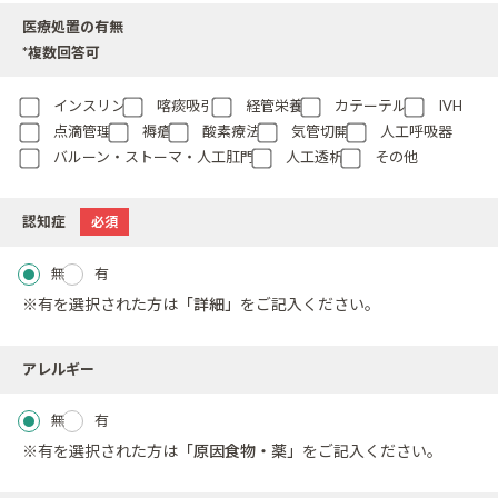
医療処置の有無
*複数回答可
インスリン
喀痰吸引
経管栄養
カテーテル
IVH
点滴管理
褥瘡
酸素療法
気管切開
人工呼吸器
バルーン・ストーマ・人工肛門
人工透析
その他
認知症
必須
無
有
※有を選択された方は
「詳細」
をご記入ください。
アレルギー
無
有
※有を選択された方は
「原因食物・薬」
をご記入ください。