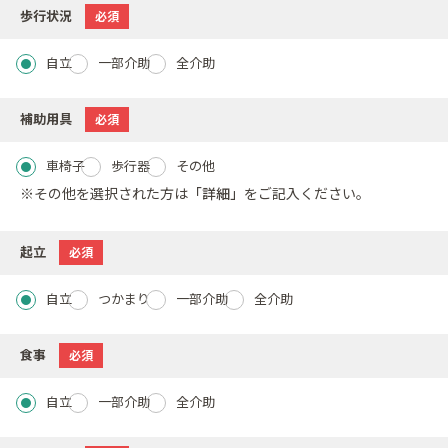
歩行状況
必須
自立
一部介助
全介助
補助用具
必須
車椅子
歩行器
その他
※その他を選択された方は
「詳細」
をご記入ください。
起立
必須
自立
つかまり
一部介助
全介助
食事
必須
自立
一部介助
全介助