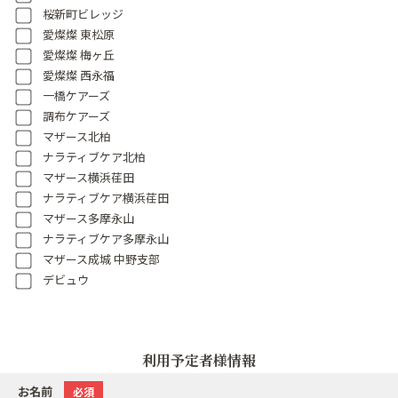
桜新町ビレッジ
愛燦燦 東松原
愛燦燦 梅ヶ丘
愛燦燦 西永福
一橋ケアーズ
調布ケアーズ
マザース北柏
ナラティブケア北柏
マザース横浜荏田
ナラティブケア横浜荏田
マザース多摩永山
ナラティブケア多摩永山
マザース成城 中野支部
デビュウ
利用予定者様情報
お名前
必須