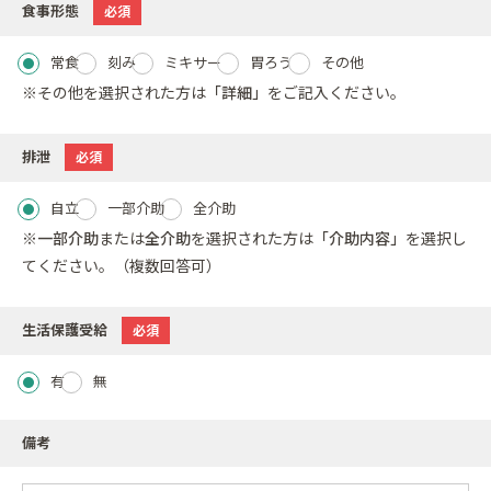
食事形態
必須
常食
刻み
ミキサー
胃ろう
その他
※その他を選択された方は
「詳細」
をご記入ください。
排泄
必須
自立
一部介助
全介助
※
一部介助
または
全介助
を選択された方は
「介助内容」
を選択し
てください。（複数回答可）
生活保護受給
必須
有
無
備考