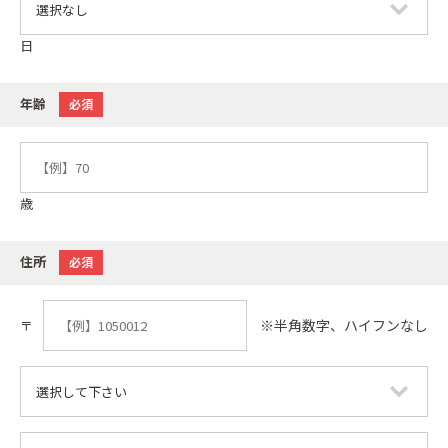
日
年齢
必須
歳
住所
必須
※半角数字、ハイフンなし
〒