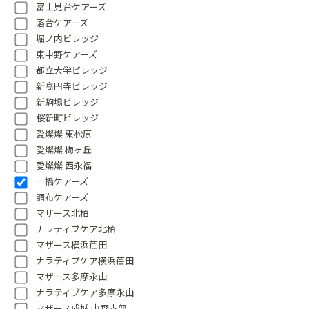
富士見台ケアーズ
落合ケアーズ
堀ノ内ビレッジ
東中野ケアーズ
都立大学ビレッジ
新高円寺ビレッジ
新駒場ビレッジ
桜新町ビレッジ
愛燦燦 東松原
愛燦燦 梅ヶ丘
愛燦燦 西永福
一橋ケアーズ
調布ケアーズ
マザース北柏
ナラティブケア北柏
マザース横浜荏田
ナラティブケア横浜荏田
マザース多摩永山
ナラティブケア多摩永山
マザース成城 中野支部