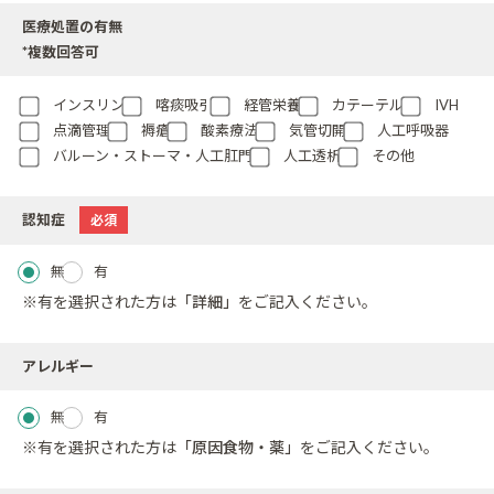
医療処置の有無
*複数回答可
インスリン
喀痰吸引
経管栄養
カテーテル
IVH
点滴管理
褥瘡
酸素療法
気管切開
人工呼吸器
バルーン・ストーマ・人工肛門
人工透析
その他
認知症
必須
無
有
※有を選択された方は
「詳細」
をご記入ください。
アレルギー
無
有
※有を選択された方は
「原因食物・薬」
をご記入ください。