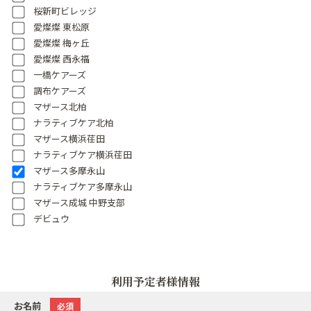
桜新町ビレッジ
愛燦燦 東松原
愛燦燦 梅ヶ丘
愛燦燦 西永福
一橋ケアーズ
調布ケアーズ
マザース北柏
ナラティブケア北柏
マザース横浜荏田
ナラティブケア横浜荏田
マザース多摩永山
ナラティブケア多摩永山
マザース成城 中野支部
デビュウ
利用予定者様情報
お名前
必須