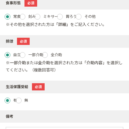
食事形態
必須
常食
刻み
ミキサー
胃ろう
その他
※その他を選択された方は
「詳細」
をご記入ください。
排泄
必須
自立
一部介助
全介助
※
一部介助
または
全介助
を選択された方は
「介助内容」
を選択し
てください。（複数回答可）
生活保護受給
必須
有
無
備考