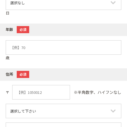
日
年齢
必須
歳
住所
必須
※半角数字、ハイフンなし
〒