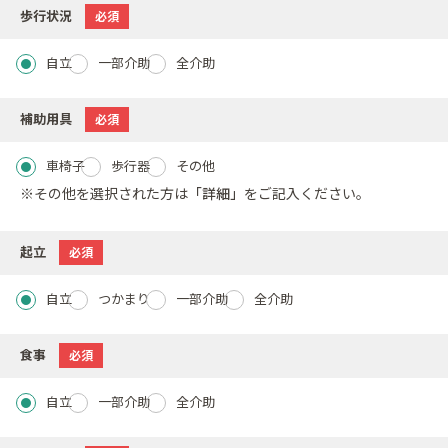
歩行状況
必須
自立
一部介助
全介助
補助用具
必須
車椅子
歩行器
その他
※その他を選択された方は
「詳細」
をご記入ください。
起立
必須
自立
つかまり
一部介助
全介助
食事
必須
自立
一部介助
全介助