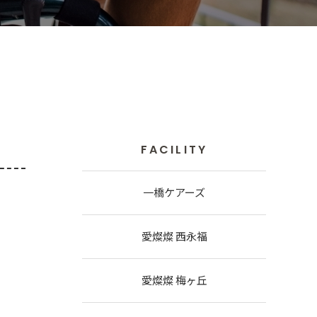
FACILITY
一橋ケアーズ
愛燦燦 西永福
愛燦燦 梅ヶ丘