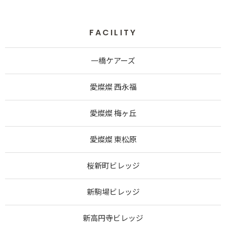
FACILITY
一橋ケアーズ
愛燦燦 西永福
愛燦燦 梅ヶ丘
愛燦燦 東松原
桜新町ビレッジ
新駒場ビレッジ
新高円寺ビレッジ