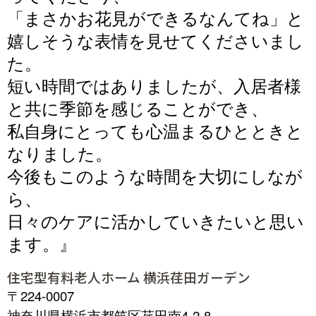
「まさかお花見ができるなんてね」と
嬉しそうな
表情を見せて
くださいまし
た。
短い時間ではありましたが、入居者様
と共に季節を感じることができ、
私自身にとっても心温まるひとときと
なりました。
今後もこのような時間を大切にしなが
ら、
日
々のケアに活かしていきたいと
思い
ます。』
住宅型有料老人ホーム 横浜荏田ガーデン
〒224-0007
神奈川県横浜市都筑区荏田南4-2-8